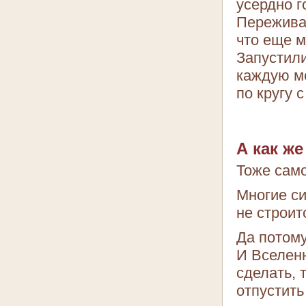
усердно г
Переживае
что еще 
Запустили
каждую ме
по кругу 
А как ж
Тоже сам
Многие си
не строит
Да потому
И Вселенн
сделать, 
отпустить