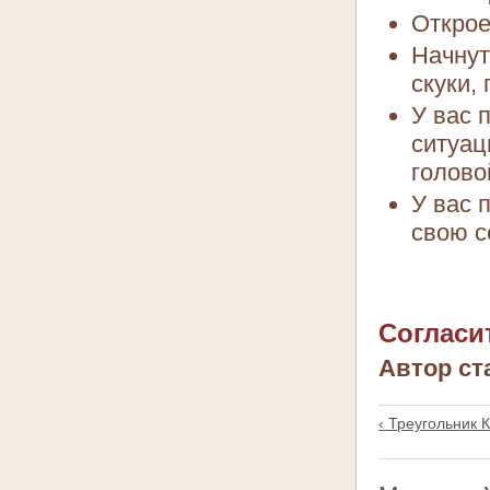
Открое
Начнут
скуки,
У вас 
ситуац
головой
У вас 
свою с
Согласит
Автор ст
‹ Треугольник 