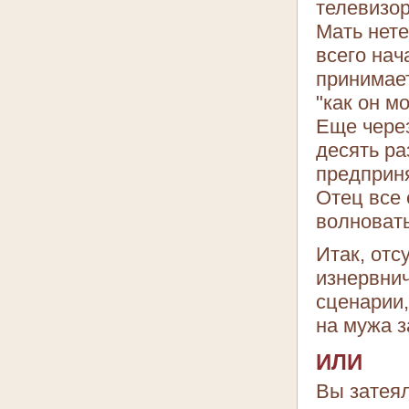
телевизор
Мать нете
всего на
принимает
"как он м
Еще через
десять ра
предприня
Отец все 
волновать
Итак, отс
изнервнич
сценарии,
на мужа з
ИЛИ
Вы затеял