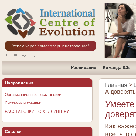
Успех через самосовершенствование!
Расписание
Команда ICE
Направления
Главная
>
А доверять
Организационные расстановки
Умеете
Системный тренинг
РАССТАНОВКИ ПО ХЕЛЛИНГЕРУ
доверят
Как важно
Ссылки
все, что 