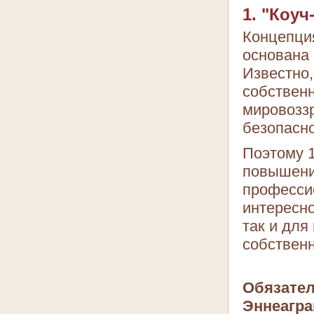
1. "Коу
Концепци
основана 
Известно,
собственн
мировозз
безопасно
Поэтому 1
повышени
професси
интересно
так и для
собственн
Обязател
Эннеагра