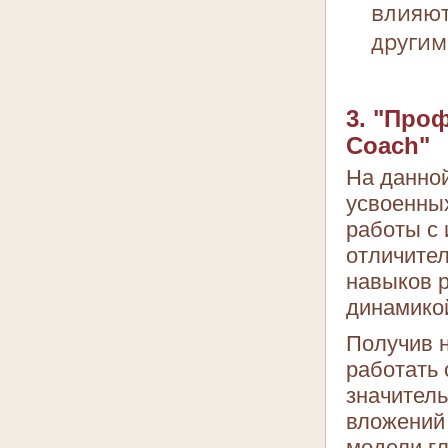
влияют
другим
3. "Про
Coach"
На данной
усвоенных
работы с
отличите
навыков р
динамико
Получив н
работать 
значитель
вложений 
модели г