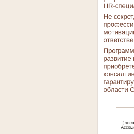
HR-специ
Не секрет
професси
мотиваци
ответстве
Программа
развитие
приобрете
консалти
гарантиру
области С