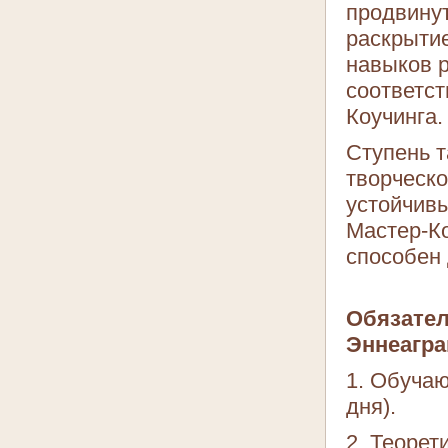
продвину
раскрыти
навыков р
соответс
Коучинга.
Ступень т
творческ
устойчив
Мастер-Ко
способен 
Обязате
Эннеагра
1. Обучаю
дня).
2. Теорет