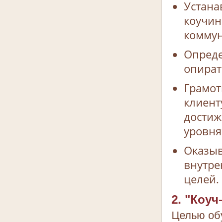
Устана
коучин
коммун
Опреде
опират
Грамот
клиент
достиж
уровня
Оказыв
внутре
целей.
2. "Коу
Целью обу