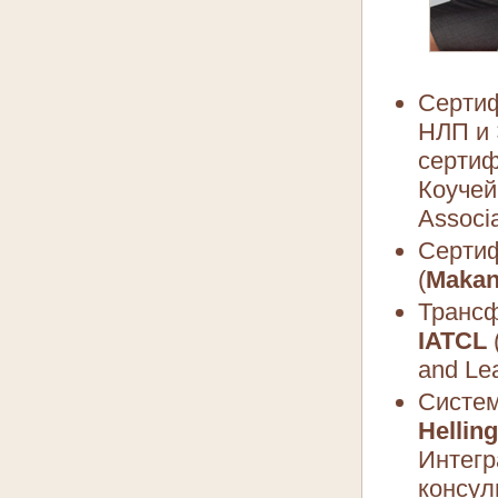
Сертиф
НЛП и 
сертиф
Коуче
Associa
Серти
(
Makan
Трансф
IATCL
and Lea
Систем
Hellin
Интегр
консул