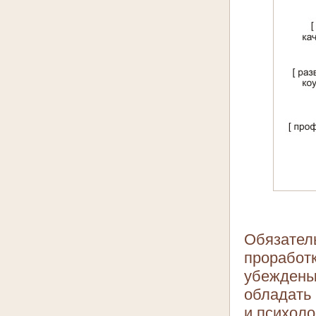
Обязател
проработ
убеждены,
обладать 
и психоло