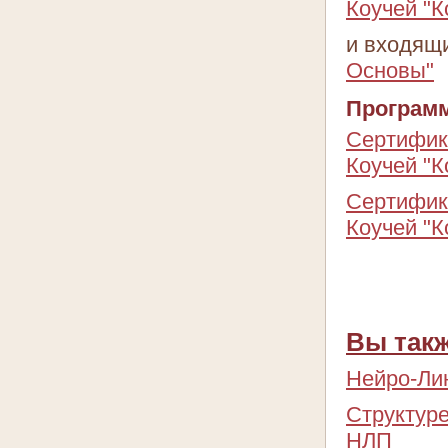
Коучей "
и входящ
Основы"
Програм
Сертифик
Коучей "К
Сертифик
Коучей "К
Вы такж
Нейро-Ли
Структур
НЛП