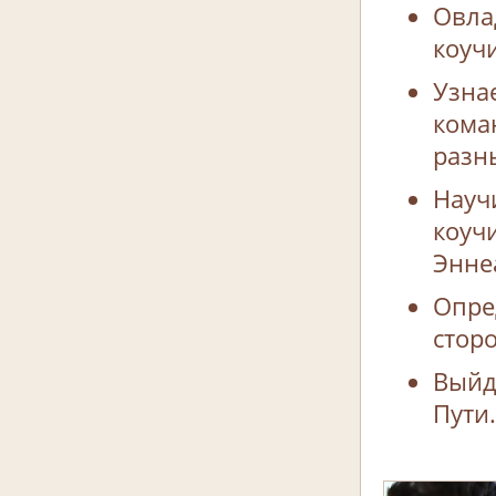
Овла
коуч
Узна
кома
разн
Науч
коуч
Энне
Опре
стор
Выйд
Пути