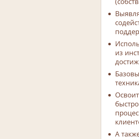
(собст
Выявля
содейс
подде
Исполь
из инс
достиж
Базов
техник
Освоит
быстро
процес
клиент
А такж