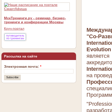
МскТренинги.ру - семинар, бизнес-
тренинги и конференции Москвы
Коуч-портал
Междуна
"Со-Разв
Internatio
Evolutio
является
Рассылка на сайте
аккредит
Электронная почта:
*
Internati
на прове
Професс
специали
Програм
"Professi
разработ