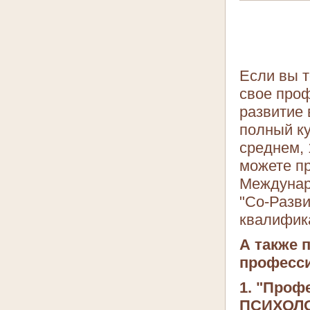
Если вы т
свое про
развитие 
полный ку
среднем, 
можете п
Междунар
"Со-Разви
квалифика
А также 
професси
1. "Про
ПСИХОЛ