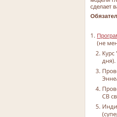
сделает в
Обязател
Програ
(не мен
Курс
дня).
Пров
Энне
Пров
СВ св
Инди
(суп