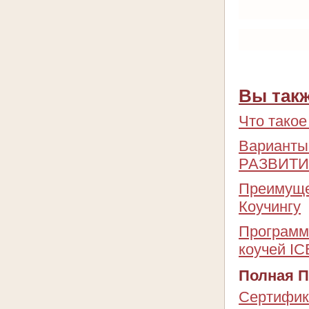
Вы такж
Что тако
Варианты
РАЗВИТИЕ" 
Преимуще
Коучингу
Программ
коучей IC
Полная П
Сертифик