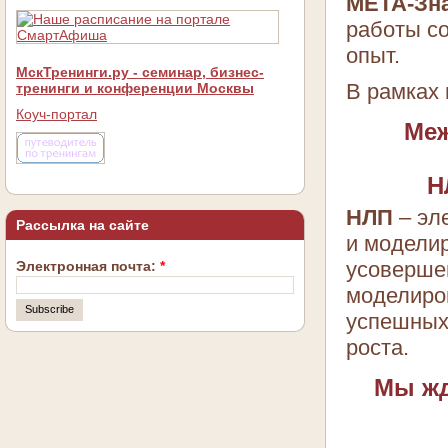
МЕТА-Зн
работы со
опыт.
МскТренинги.ру - семинар, бизнес-
В рамках
тренинги и конференции Москвы
Коуч-портал
Ме
Н
НЛП
– эл
Рассылка на сайте
и моделир
усовершен
Электронная почта:
*
моделиро
успешных
роста.
Мы жд