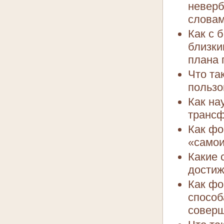
неверб
словам
Как с 
близки
плана 
Что та
пользо
Как на
трансф
Как фо
«само
Какие 
достиж
Как фо
способ
соверш