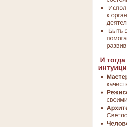
Исполь
к орга
деятел
Быть с
помога
развив
И тогда
интуици
Масте
качест
Режис
своими
Архит
Светло
Челов