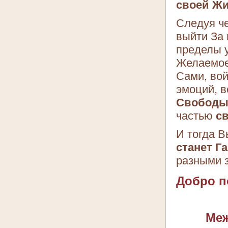
своей Жи
Следуя ч
выйти За 
пределы у
Желаемое
Сами, вой
эмоций, в
Свободы
частью
с
И тогда В
станет Г
разными 
Добро п
Меж