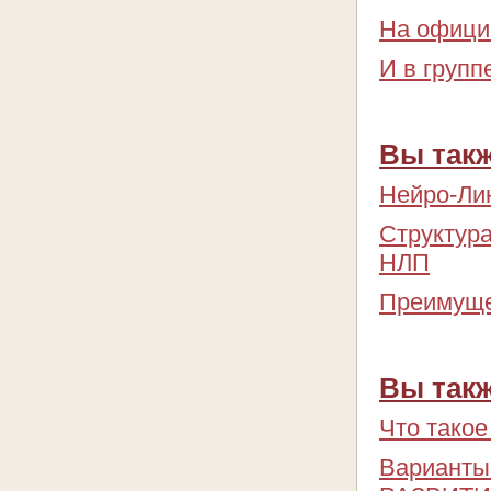
На офици
И в групп
Вы такж
Нейро-Ли
Структур
НЛП
Преимуще
Вы такж
Что тако
Варианты