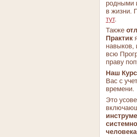
родными и
в жизни.
тут
.
Также
от
Практик
навыков,
всю Прогр
праву по
Наш Курс
Вас с уче
времени.
Это усове
включающ
инструме
системно
человека