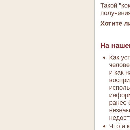
Такой "ко
получени
Хотите л
На наше
Как ус
челове
и как 
воспри
исполь
информ
ранее 
незнак
недост
Что и 