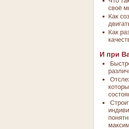
Что та
своё 
Как со
двигат
Как ра
качест
И при В
Быстро
различ
Отслеж
которы
состоя
Строит
индиви
понятн
максим