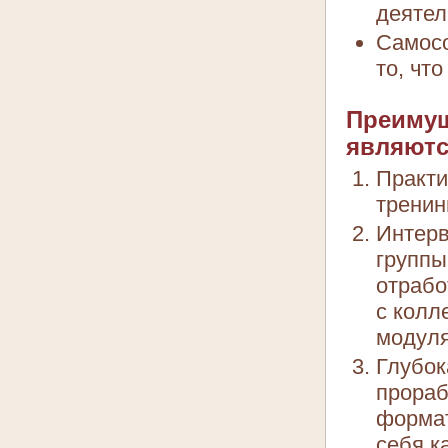
деятел
Самосо
то, чт
Преимущ
являютс
Практи
тренин
Интерв
группы
отрабо
с колл
модул
Глубок
прораб
формат
себя к