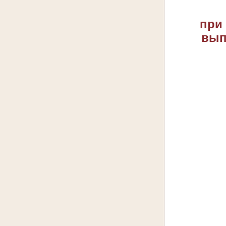
при
вып