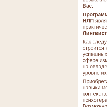
Вас.
Программ
НЛП
явля
практичес
Лингвист
Как следу
строится 
успешных
сфере изм
на овлад
уровне их
Приобрет
навыки мо
контекста
психотера
Возможно