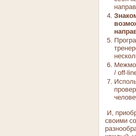
направ
Знако
возмо
напра
Програ
тренер
нескол
Межмод
/ off-
Исполь
провер
челове
И, приоб
своими со
разнообр