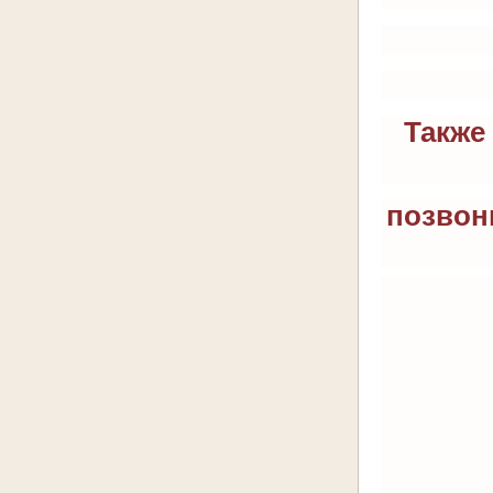
Также
позвон