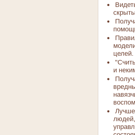
Видеть
скрыты
Получа
помощь
Правил
модели
целей.
"Считы
и неки
Получа
вредны
навязч
воспом
Лучше 
людей,
управл
состоя