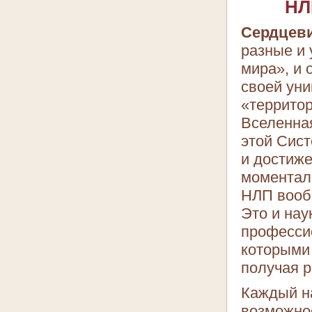
НЛ
Сердцев
разные и 
мира», и 
своей уни
«территор
Вселенная
этой Сис
и достиже
моментал
НЛП вообщ
Это и нау
профессио
которыми
получая 
Каждый на
возможнос