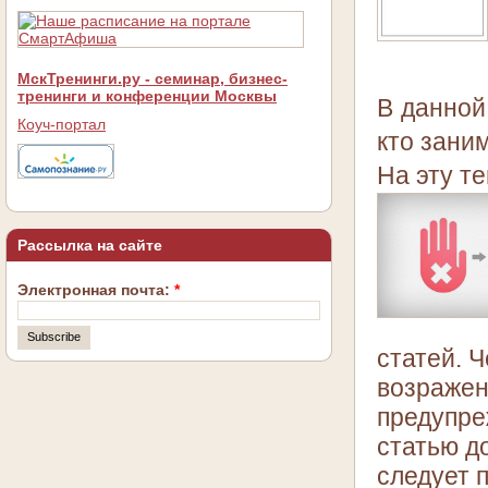
МскТренинги.ру - семинар, бизнес-
тренинги и конференции Москвы
В данной
Коуч-портал
кто зани
На эту те
Рассылка на сайте
Электронная почта:
*
статей. 
возражен
предупре
статью до
следует 